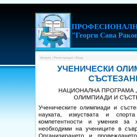
ПРОФ
ЕСИОНАЛН
"Георги Сава Раков
Начало
|
Регистрация
|
Вход
УЧЕНИЧЕСКИ ОЛИ
СЪСТЕЗАН
НАЦИОНАЛНА ПРОГРАМА 
ОЛИМПИАДИ И СЪСТ
Ученическите олимпиади и състе
науката, изкуствата и спорт
компетентности и умения за ж
необходими на учениците в съв
Организирането и провежданет